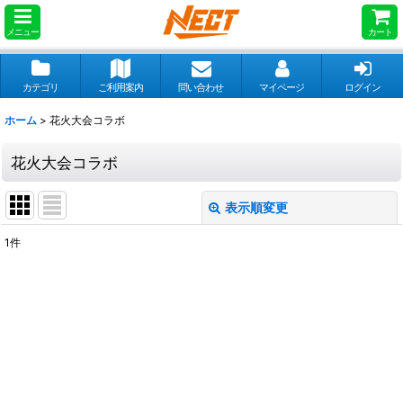
メニュー
カート
カテゴリ
ご利用案内
問い合わせ
マイページ
ログイン
ホーム
>
花火大会コラボ
花火大会コラボ
表示順変更
閉じる
1
件
表示数
:
並び順
:
絞り込む