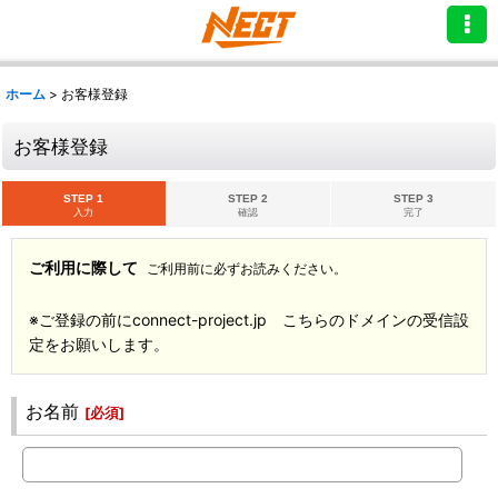
ホーム
>
お客様登録
お客様登録
STEP 1
STEP 2
STEP 3
入力
確認
完了
ご利用に際して
ご利用前に必ずお読みください。
※ご登録の前にconnect-project.jp こちらのドメインの受信設
定をお願いします。
お名前
[
必須
]