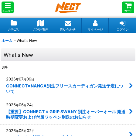
メニュー
カート
カテゴリ
ご利用案内
問い合わせ
マイページ
ログイン
ホーム
>
What's New
What's New
3
件
2026
07
09
年
月
日
CONNECT×NANGA別注フリースカーディガン発送予定につ
いて
2026
06
24
年
月
日
【重要】CONNECT × GRIP SWANY 別注オーバーオール 発送
時期変更および付属ワッペン別送のお知らせ
2026
05
02
年
月
日