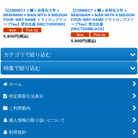
【CONNECT × 幡ヶ谷再生大学 ×
【CONNECT × 幡ヶ谷再生大学 ×
BRAHMAN × MAN WITH A MISSION
BRAHMAN × MAN WITH A MISSION
FOUR-WAY NAME ドライロングスリ
FOUR-WAY NAME ドライロングスリ
ーブTee】受注生産
[
NECT009ORG
]
ーブTee】受注生産
[
NECT009BLACK
]
5,800
円
(税込)
5,800
円
(税込)
カテゴリで絞り込む
特集で絞り込む
花火大会コラボ
ホーム
ロングＴシャツ
2024.03
特定商取引法表示
バッグ
2024.04
ご利用案内
ドライシャンプー
2024.06
個人情報の取り扱いについて
GAPPA ROCKS
2025.10
利用規約
別注品