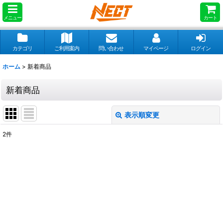
メニュー
カート
カテゴリ
ご利用案内
問い合わせ
マイページ
ログイン
ホーム
>
新着商品
新着商品
表示順変更
閉じる
2
件
表示数
:
並び順
:
絞り込む